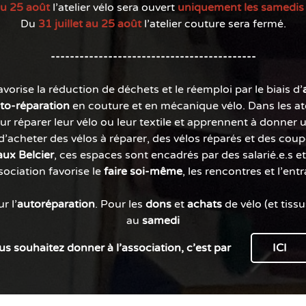
 au 25 août
l'atelier vélo sera ouvert
uniquement les
samedis
Du
31 juillet au 25 août
l'atelier couture sera fermé.
-------------------------------------------
avorise la réduction de déchets et le réemploi par le biais d'
to-réparation
en couture et en mécanique vélo. Dans les atel
pour réparer leur vélo ou leur textile et apprennent à donner
 d'acheter des vélos à réparer, des vélos réparés et des coup
ux Belcier
, ces espaces sont encadrés par des salarié.e.s e
sociation favorise le
faire soi-même
, les rencontres et l'entr
r l'
autoréparation
. Pour les
dons
et
achats
de vélo (et tiss
au
samedi
us souhaitez donner à l'association, c'est par
ICI