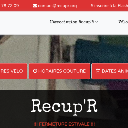
 78 72 09
contact@recupr.org
S'inscrire à la Flas
L'Association Recup'R
Vél
RES VELO
HORAIRES COUTURE
DATES ANI
Recup'R
!!! FERMETURE ESTIVALE !!!